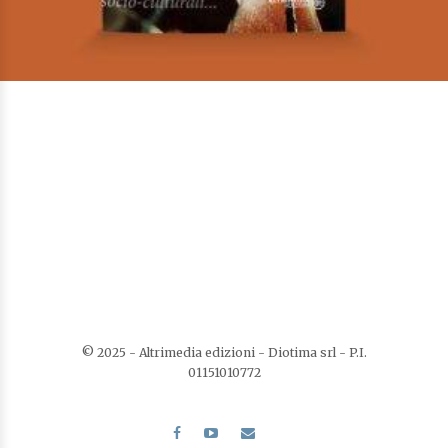
L’ascolto sociomusicologico nel pensiero di Th. W. Adorno
Di
Giulia Gangi
€
16,00
I Saggisti
LEGGI TUTTO
AGGIUNGI ALLA LISTA DEI DESIDERI
© 2025 - Altrimedia edizioni - Diotima srl - P.I.
01151010772