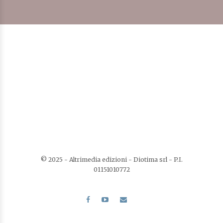
I Cavalieri del 2 Luglio
Di
Franco Martina
Gli speciali
LEGGI TUTTO
AGGIUNGI ALLA LISTA DEI DESIDERI
© 2025 - Altrimedia edizioni - Diotima srl - P.I.
01151010772