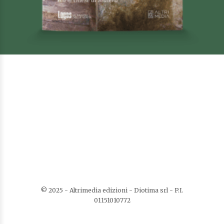
I luoghi dell’anima
Di
Elena Bruna Baldassarre
€
25,00
Guide e territorio
AGGIUNGI AL CARRELLO
AGGIUNGI ALLA LISTA DEI DESIDERI
© 2025 - Altrimedia edizioni - Diotima srl - P.I.
01151010772