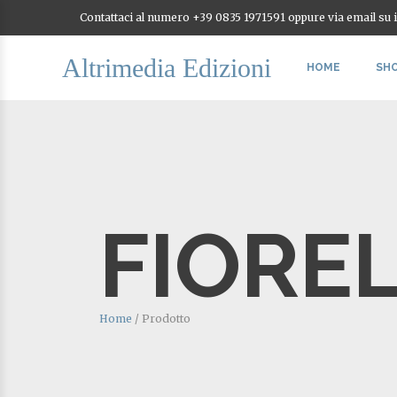
Contattaci al numero +39 0835 1971591 oppure via email su
Altrimedia Edizioni
HOME
SH
FIORE
Home
/
Prodotto