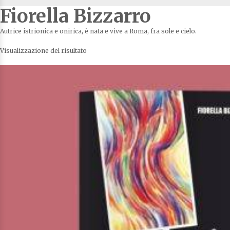
Fiorella Bizzarro
Autrice istrionica e onirica, è nata e vive a Roma, fra sole e cielo.
Visualizzazione del risultato