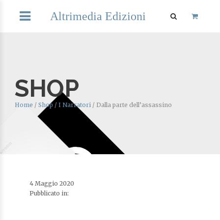
Altrimedia Edizioni
SHOP
Home
/
Shop
/
I Narratori
/
Dalla parte dell’assassino
4 Maggio 2020
Pubblicato in: