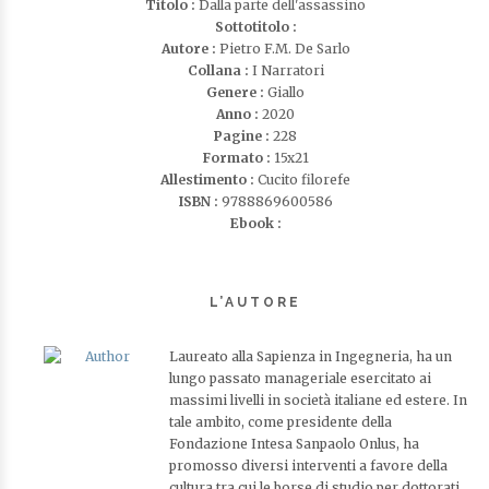
Titolo :
Dalla parte dell'assassino
Sottotitolo :
Autore :
Pietro F.M. De Sarlo
Collana :
I Narratori
Genere :
Giallo
Anno :
2020
Pagine :
228
Formato :
15x21
Allestimento :
Cucito filorefe
ISBN :
9788869600586
Ebook :
L’AUTORE
Laureato alla Sapienza in Ingegneria, ha un
lungo passato manageriale esercitato ai
massimi livelli in società italiane ed estere. In
tale ambito, come presidente della
Fondazione Intesa Sanpaolo Onlus, ha
promosso diversi interventi a favore della
cultura tra cui le borse di studio per dottorati