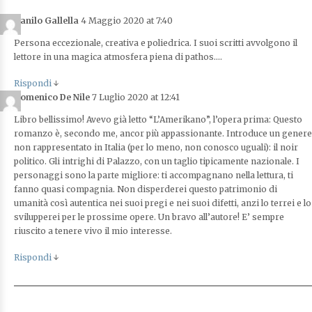
Danilo Gallella
4 Maggio 2020 at 7:40
Persona eccezionale, creativa e poliedrica. I suoi scritti avvolgono il
lettore in una magica atmosfera piena di pathos….
Rispondi
↓
Domenico De Nile
7 Luglio 2020 at 12:41
Libro bellissimo! Avevo già letto “L’Amerikano”, l’opera prima: Questo
romanzo è, secondo me, ancor più appassionante. Introduce un genere
non rappresentato in Italia (per lo meno, non conosco uguali): il noir
politico. Gli intrighi di Palazzo, con un taglio tipicamente nazionale. I
personaggi sono la parte migliore: ti accompagnano nella lettura, ti
fanno quasi compagnia. Non disperderei questo patrimonio di
umanità così autentica nei suoi pregi e nei suoi difetti, anzi lo terrei e lo
svilupperei per le prossime opere. Un bravo all’autore! E’ sempre
riuscito a tenere vivo il mio interesse.
Rispondi
↓