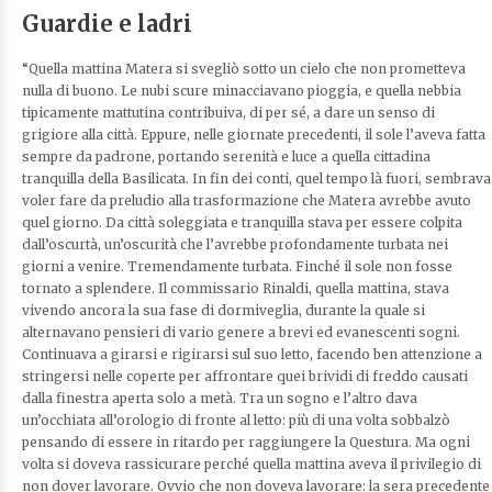
Guardie e ladri
“Quella mattina Matera si svegliò sotto un cielo che non prometteva
nulla di buono. Le nubi scure minacciavano pioggia, e quella nebbia
tipicamente mattutina contribuiva, di per sé, a dare un senso di
grigiore alla città. Eppure, nelle giornate precedenti, il sole l’aveva fatta
sempre da padrone, portando serenità e luce a quella cittadina
tranquilla della Basilicata. In fin dei conti, quel tempo là fuori, sembrava
voler fare da preludio alla trasformazione che Matera avrebbe avuto
quel giorno. Da città soleggiata e tranquilla stava per essere colpita
dall’oscurtà, un’oscurità che l’avrebbe profondamente turbata nei
giorni a venire. Tremendamente turbata. Finché il sole non fosse
tornato a splendere. Il commissario Rinaldi, quella mattina, stava
vivendo ancora la sua fase di dormiveglia, durante la quale si
alternavano pensieri di vario genere a brevi ed evanescenti sogni.
Continuava a girarsi e rigirarsi sul suo letto, facendo ben attenzione a
stringersi nelle coperte per affrontare quei brividi di freddo causati
dalla finestra aperta solo a metà. Tra un sogno e l’altro dava
un’occhiata all’orologio di fronte al letto: più di una volta sobbalzò
pensando di essere in ritardo per raggiungere la Questura. Ma ogni
volta si doveva rassicurare perché quella mattina aveva il privilegio di
non dover lavorare. Ovvio che non doveva lavorare: la sera precedente