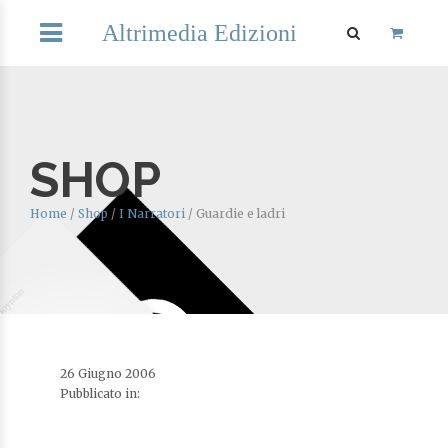
Altrimedia Edizioni
SHOP
Home
/
Shop
/
I Narratori
/
Guardie e ladri
26 Giugno 2006
Pubblicato in: