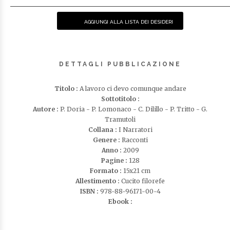
AGGIUNGI ALLA LISTA DEI DESIDERI
DETTAGLI PUBBLICAZIONE
Titolo :
A lavoro ci devo comunque andare
Sottotitolo :
Autore :
P. Doria - P. Lomonaco - C. Dilillo - P. Tritto - G.
Tramutoli
Collana :
I Narratori
Genere :
Racconti
Anno :
2009
Pagine :
128
Formato :
15x21 cm
Allestimento :
Cucito filorefe
ISBN :
978-88-96171-00-4
Ebook :