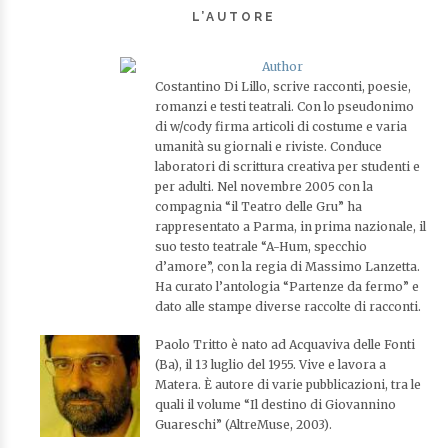
L’AUTORE
Costantino Di Lillo, scrive racconti, poesie,
romanzi e testi teatrali. Con lo pseudonimo
di w/cody firma articoli di costume e varia
umanità su giornali e riviste. Conduce
laboratori di scrittura creativa per studenti e
per adulti. Nel novembre 2005 con la
compagnia “il Teatro delle Gru” ha
rappresentato a Parma, in prima nazionale, il
suo testo teatrale “A-Hum, specchio
d’amore”, con la regia di Massimo Lanzetta.
Ha curato l’antologia “Partenze da fermo” e
dato alle stampe diverse raccolte di racconti.
Paolo Tritto è nato ad Acquaviva delle Fonti
(Ba), il 13 luglio del 1955. Vive e lavora a
Matera. È autore di varie pubblicazioni, tra le
quali il volume “Il destino di Giovannino
Guareschi” (AltreMuse, 2003).