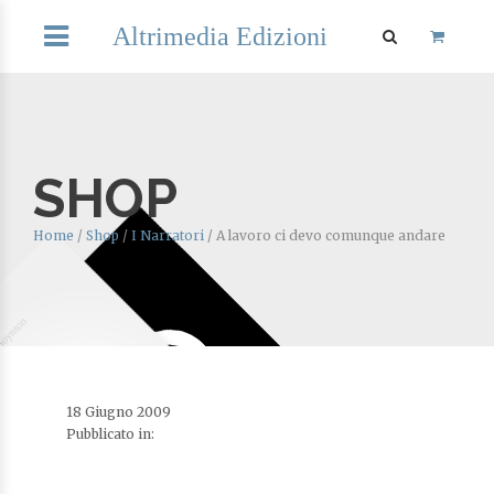
Altrimedia Edizioni
SHOP
Home
/
Shop
/
I Narratori
/
A lavoro ci devo comunque andare
18 Giugno 2009
Pubblicato in: