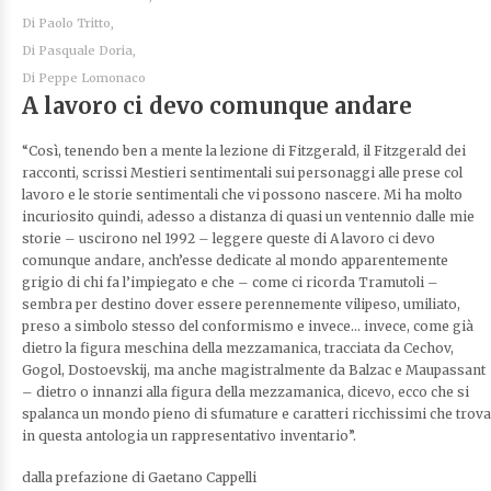
Di
Paolo Tritto,
Di
Pasquale Doria,
Di
Peppe Lomonaco
A lavoro ci devo comunque andare
“Così, tenendo ben a mente la lezione di Fitzgerald, il Fitzgerald dei
racconti, scrissi Mestieri sentimentali sui personaggi alle prese col
lavoro e le storie sentimentali che vi possono nascere. Mi ha molto
incuriosito quindi, adesso a distanza di quasi un ventennio dalle mie
storie – uscirono nel 1992 – leggere queste di A lavoro ci devo
comunque andare, anch’esse dedicate al mondo apparentemente
grigio di chi fa l’impiegato e che – come ci ricorda Tramutoli –
sembra per destino dover essere perennemente vilipeso, umiliato,
preso a simbolo stesso del conformismo e invece… invece, come già
dietro la figura meschina della mezzamanica, tracciata da Cechov,
Gogol, Dostoevskij, ma anche magistralmente da Balzac e Maupassant
– dietro o innanzi alla figura della mezzamanica, dicevo, ecco che si
spalanca un mondo pieno di sfumature e caratteri ricchissimi che trova
in questa antologia un rappresentativo inventario”.
dalla prefazione di Gaetano Cappelli