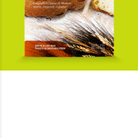
Il pane di Matera
Di
Massimo Cifarelli,
Di
Rosanna Roselli
€
25,00
Guide e territorio