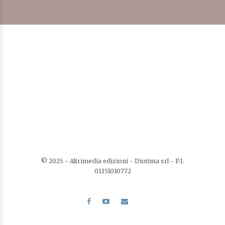
I Cavalieri del 2 Luglio
Di
Franco Martina
Gli speciali
LEGGI TUTTO
AGGIUNGI ALLA LISTA DEI DESIDERI
© 2025 - Altrimedia edizioni - Diotima srl - P.I.
01151010772