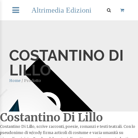
Altrimedia Edizioni
COSTANTINO DI
LILLO
Home
/
Prodotto
Costantino Di Lillo
Costantino Di Lillo, scrive racconti, poesie, romanzi e testi teatrali. Con lo
pseudonimo di w/cody firma articoli di costume e varia umanità su