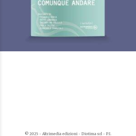
A lavoro ci devo comunque andare
Di
Costantino Di Lillo,
Di
Paolo Tritto,
Di
Pasquale Doria,
Di
Peppe Lomonaco
€
10,00
I Narratori
© 2025 - Altrimedia edizioni - Diotima srl - P.I.