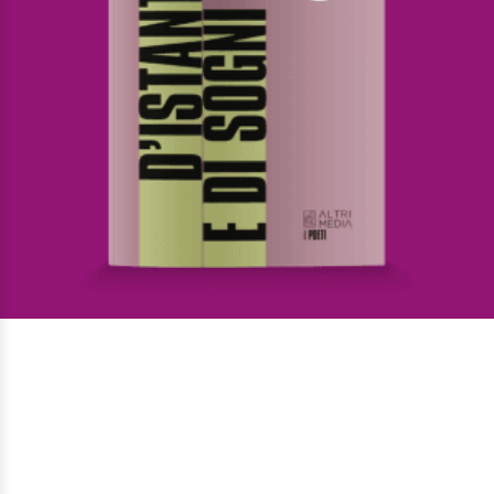
D’istanti e di sogni
Di
Annalisa Pistoia
€
10,00
I Poeti