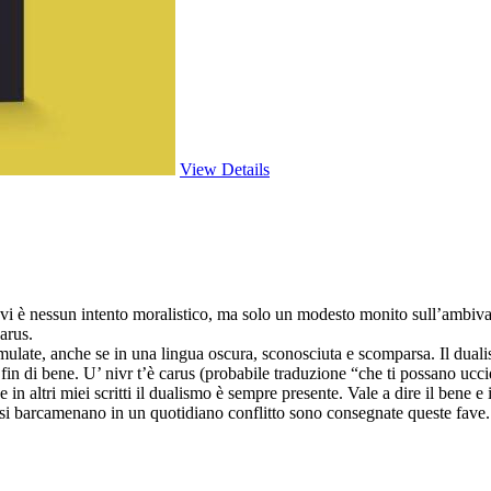
View Details
 vi è nessun intento moralistico, ma solo un modesto monito sull’ambivalen
arus.
ormulate, anche se in una lingua oscura, sconosciuta e scomparsa. Il dua
n di bene. U’ nivr t’è carus (probabile traduzione “che ti possano uccid
n altri miei scritti il dualismo è sempre presente. Vale a dire il bene e il 
e si barcamenano in un quotidiano conflitto sono consegnate queste fave.