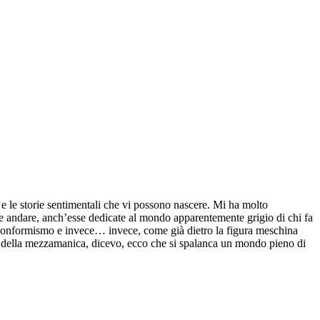
o e le storie sentimentali che vi possono nascere. Mi ha molto
ue andare, anch’esse dedicate al mondo apparentemente grigio di chi fa
l conformismo e invece… invece, come già dietro la figura meschina
a della mezzamanica, dicevo, ecco che si spalanca un mondo pieno di