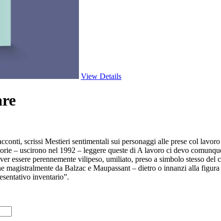
View Details
are
acconti, scrissi Mestieri sentimentali sui personaggi alle prese col lavor
 storie – uscirono nel 1992 – leggere queste di A lavoro ci devo comunq
over essere perennemente vilipeso, umiliato, preso a simbolo stesso de
e magistralmente da Balzac e Maupassant – dietro o innanzi alla figur
esentativo inventario”.